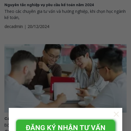
Nguyên tắc nghiệp vụ yêu cầu kế toán năm 2024
Theo các chuyên gia tư vấn và hướng nghiệp, khi chọn học ngành
kế toán,
decadmin
|
20/12/2024
×
Các phương thức xét tuyển quản trị kinh doanh mới nhất 2025
Bộ GD&ĐT quy định, các trường Đại học được phép đưa ra quy
ĐĂNG KÝ NHẬN TƯ VẤN