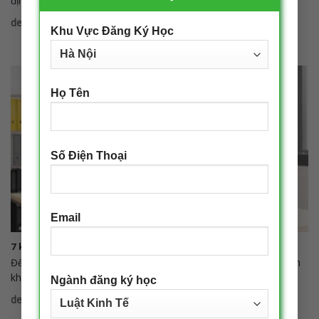
định xét tuyển
decadmin
|
20/12/2024
Khu Vực Đăng Ký Học
Họ Tên
Số Điện Thoại
Email
7 kỹ năng quản trị kinh doanh để trở thành nhà quản trị tài ba
Để thành công và tiến xa trong lĩnh vực quản trị kinh doanh, bạn
không
Ngành đăng ký học
decadmin
|
20/12/2024