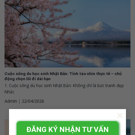
Cuộc sống du học sinh Nhật Bản: Tỉnh táo nhìn thực tế – chủ
động chọn lối đi dài hạn
1. Cuộc sống du học sinh Nhật Bản: Không chỉ là bức tranh đẹp
Nhắc
Admin
|
22/04/2026
×
ĐĂNG KÝ NHẬN TƯ VẤN