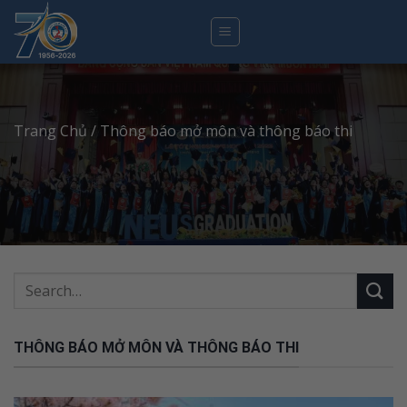
Skip
to
content
Trang Chủ
/ Thông báo mở môn và thông báo thi
THÔNG BÁO MỞ MÔN VÀ THÔNG BÁO THI