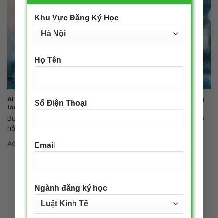
Khu Vực Đăng Ký Học
Họ Tên
AI không còn là xu hướng – mà là “luật chơi mới” của thị trường
Số Điện Thoại
lao động
Bước sang năm 2026, trí tuệ nhân tạo không còn dừng ở vai trò
hỗ
Admin
|
14/04/2026
Email
Ngành đăng ký học