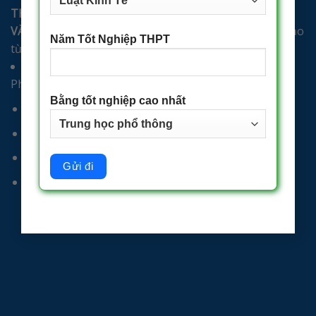
THÔNG TIN LIÊN HỆ
VĂN PHÒNG CHỈ ĐẠO TUYỂN SINH
: Trung tâm Đào tạo
Năm Tốt Nghiệp THPT
từ xa - Đại học Kinh tế Quốc dân.
Phòng 103 Tòa nhà A1, Số 207 Đường Giải Phóng,
Phường Bạch Mai, Thành phố Hà Nội.
Bằng tốt nghiệp cao nhất
Điện thoại: 0965010628
Website: https://cel.neu.edu.vn
Email: eneu@neu.edu.vn
Fanpage: https://www.facebook.com/ttdttx.eneu