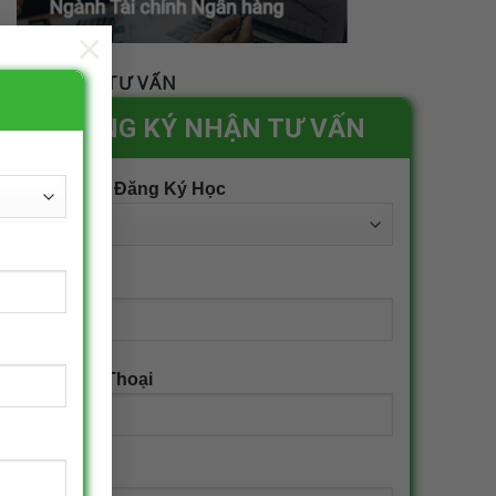
×
ĐĂNG KÝ TƯ VẤN
ĐĂNG KÝ NHẬN TƯ VẤN
Khu Vực Đăng Ký Học
Họ Tên
Số Điện Thoại
Email