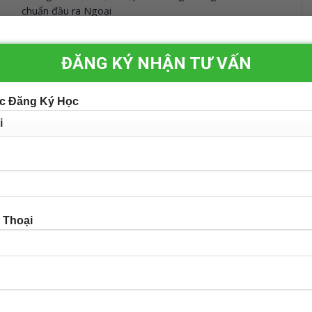
chuẩn đầu ra Ngoại
decadmin
|
25/03/2026
ĐĂNG KÝ NHẬN TƯ VẤN
c Đăng Ký Học
 Thoại