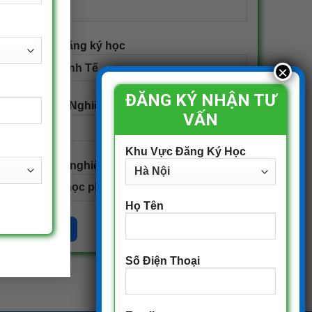
Ngành đăng ký học
ĐĂNG KÝ NHẬN TƯ
Năm Tốt Nghiệp THPT
VẤN
Khu Vực Đăng Ký Học
Bằng tốt nghiệp cao nhất
Họ Tên
Số Điện Thoại