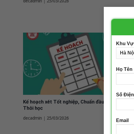
decadmin
|
25/03/2026
Khu Vự
Họ Tên
Số Điện
Kế hoạch xét Tốt nghiệp, Chuẩn đầu ra, Cảnh báo
Thôi học
decadmin
|
25/03/2026
Email