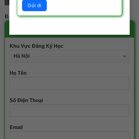
ĐĂNG KÝ TƯ VẤN
ĐĂNG KÝ NHẬN TƯ VẤN
Khu Vực Đăng Ký Học
Họ Tên
Số Điện Thoại
Email