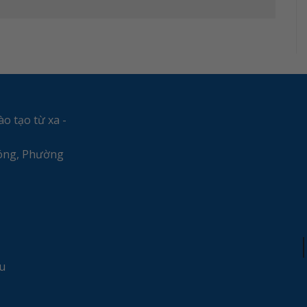
o tạo từ xa -
hóng, Phường
u