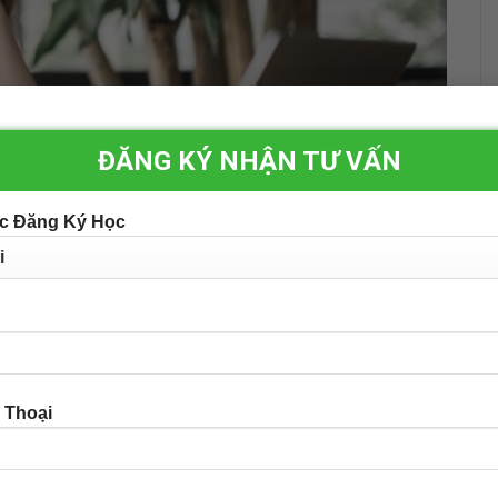
ĐĂNG KÝ NHẬN TƯ VẤN
c Đăng Ký Học
ẽ được công bố trong trung tuần tháng 3/2025. Đồng
đang được Đại học Kinh tế Quốc dân tiến hành khẩn
n tại Nhật Bản dự kiến diễn ra vào ngày 6/4/2025.
thi trực tiếp tại Tokyo với 4 ngành:
Luật Kinh tế,
toán
, nhận được sự quan tâm lớn từ cộng đồng người
 Thoại
uổi từ 19 – 34. Theo thống kê sơ bộ, ngành Quản trị
ếm trên 50% số lượng hồ sơ gửi về, cho thấy tín hiệu
khởi sự và làm chủ tại Nhật thông qua chương trình