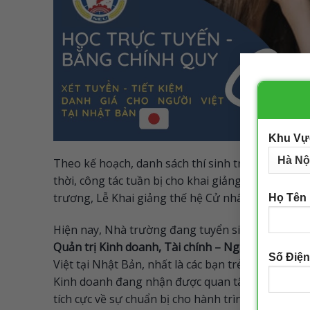
Khu Vự
Theo kế hoạch, danh sách thí sinh trúng tuyển s
thời, công tác tuần bị cho khai giảng tại Tokyo 
trương, Lễ Khai giảng thế hệ Cử nhân NEU đầu tiê
Họ Tên
Hiện nay, Nhà trường đang tuyển sinh học online, 
Quản trị Kinh doanh, Tài chính – Ngân hàng, Kế 
Số Điện
Việt tại Nhật Bản, nhất là các bạn trẻ trong độ t
Kinh doanh đang nhận được quan tâm nổi trội chi
tích cực về sự chuẩn bị cho hành trình tương lai 