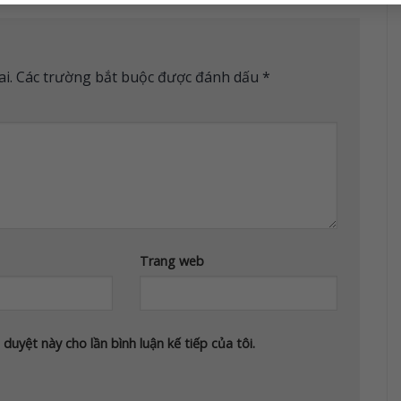
i.
Các trường bắt buộc được đánh dấu
*
Trang web
 duyệt này cho lần bình luận kế tiếp của tôi.