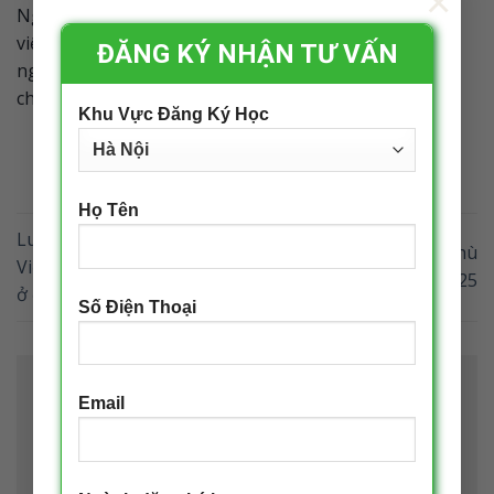
×
Ngành Luật và Luật kinh tế đều mang lại nhiều cơ hội
việc làm hấp dẫn với mức lương cao. Tuy nhiên, mỗi
ĐĂNG KÝ NHẬN TƯ VẤN
ngành có những đặc thù riêng, đòi hỏi bạn phải có tố
chất và kỹ năng phù hợp.
Khu Vực Đăng Ký Học
Họ Tên
Luật Kinh Tế Có Dễ Xin
Lựa Chọn Ngành Học Phù
Việc? Nên Học Luật Kinh Tế
Hợp Với Bản Thân 2025
ở đâu vào năm 2025?
Số Điện Thoại
Để lại một bình luận
Email
Email của bạn sẽ không được hiển thị công khai.
Các trường bắt buộc được đánh dấu
*
Bình luận
*