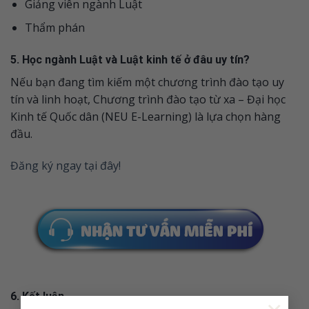
Giảng viên ngành Luật
Thẩm phán
5. Học ngành Luật và Luật kinh tế ở đâu uy tín?
Nếu bạn đang tìm kiếm một chương trình đào tạo uy
tín và linh hoạt, Chương trình đào tạo từ xa – Đại học
Kinh tế Quốc dân (NEU E-Learning) là lựa chọn hàng
đầu.
Đăng ký ngay tại đây!
6. Kết luận