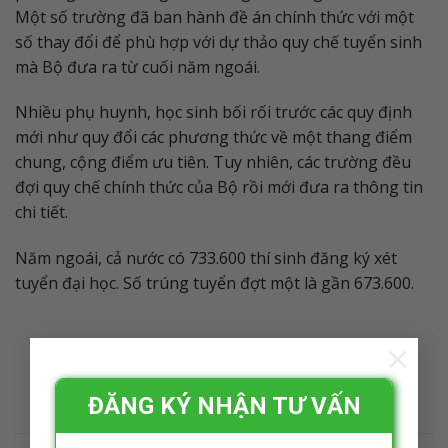
Một số trường đã ban hành đề án chính thức với một
số thay đổi để phù hợp với dự thảo quy chế tuyển sinh
mà Bộ đưa ra từ cuối năm ngoái.
Nhiều phụ huynh, học sinh bối rối trước các quy định
mới như quy đổi các phương thức về một thang điểm
chung, cộng điểm ưu tiên. Tuy nhiên, các trường đều
đợi quy chế chính thức của Bộ rồi mới đưa ra thông tin
chi tiết.
Năm ngoái, cả nước có 733.600 thí sinh đăng ký xét
tuyển đại học. Số trúng tuyển đợt một là gần 673.600.
×
ĐĂNG KÝ NHẬN TƯ VẤN