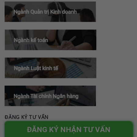
ĐĂNG KÝ TƯ VẤN
ĐĂNG KÝ NHẬN TƯ VẤN