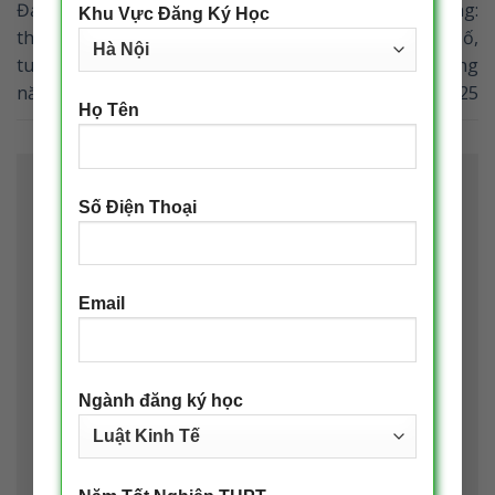
Đại học Kinh tế Quốc dân
GS.TS Phạm Hồng Chương:
Khu Vực Đăng Ký Học
tham dự Ngày hội Tư vấn
Đẩy mạnh chuyển đổi số,
tuyển sinh – Hướng nghiệp
ứng dụng công nghệ thông
năm 2025 tại Hải Phòng
tin trong bối cảnh mới 2025
Họ Tên
Để lại một bình luận
Số Điện Thoại
Email của bạn sẽ không được hiển thị công khai.
Các trường bắt buộc được đánh dấu
*
Bình luận
*
Email
Ngành đăng ký học
Tên
*