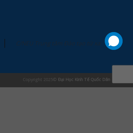
C/NEU Trung tâm Đào tạo từ xa
Copyright 2025©
Đại Học Kinh Tế Quốc Dân