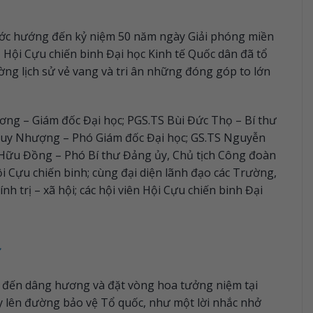
nước hướng đến kỷ niệm 50 năm ngày Giải phóng miền
 Hội Cựu chiến binh Đại học Kinh tế Quốc dân đã tổ
ờng lịch sử vẻ vang và tri ân những đóng góp to lớn
ng – Giám đốc Đại học; PGS.TS Bùi Đức Thọ – Bí thư
 Huy Nhượng – Phó Giám đốc Đại học; GS.TS Nguyễn
Hữu Đồng – Phó Bí thư Đảng ủy, Chủ tịch Công đoàn
 Cựu chiến binh; cùng đại diện lãnh đạo các Trường,
h trị – xã hội; các hội viên Hội Cựu chiến binh Đại
ĩ
ã đến dâng hương và đặt vòng hoa tưởng niệm tại
y lên đường bảo vệ Tổ quốc, như một lời nhắc nhở