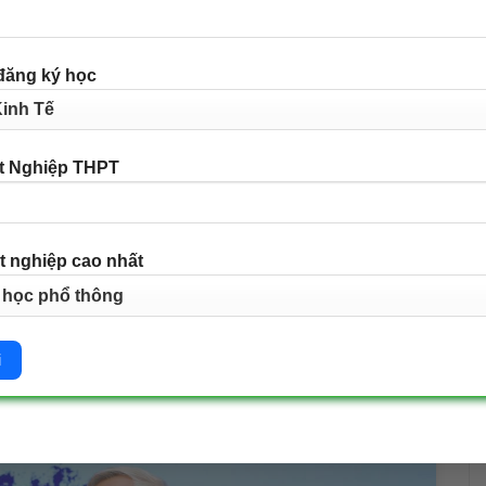
c phát biểu
 cao những đóng góp bền bỉ, thiết thực của Hội Cựu
a các hoạt động: giáo dục truyền thống cách mạng,
đăng ký học
 sĩ, chăm lo đời sống hội viên…
ng tấm gương sống, là nhân chứng lịch sử quý báu,
t Nghiệp THPT
 cách mạng đến thế hệ trẻ hôm nay.
lời chúc sức khỏe, hạnh phúc tới toàn thể các cựu
 tục phát huy phẩm chất Bộ đội Cụ Hồ, là tấm gương
t nghiệp cao nhất