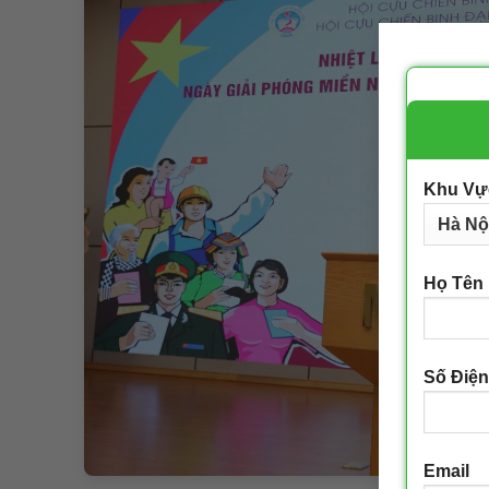
Khu Vự
Họ Tên
Số Điện
Email