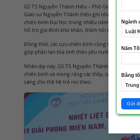
GS.TS Nguyễn Thành Hiếu – Phó Giám đốc Đại họ
Giáo sư Nguyễn Thành Hiếu ghi nhận và đánh giá
chiến binh Đại học trong nhiều năm qua thông qu
Ngành 
hỗ trợ gia đình khó khăn, thăm hỏi thân nhân liệt
Đồng thời, các cựu chiến binh cũng chính là nhữ
Năm Tố
góp phần lan tỏa tinh thần yêu nước và lý tưởng
Nhân dịp này, GS.TS Nguyễn Thành Hiếu cũng gửi 
chiến binh và mong rằng các thầy, các cô sẽ tiếp
Bằng tố
sáng cho thế hệ trẻ noi theo.