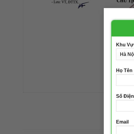
Khu Vự
Họ Tên
Số Điện
Email