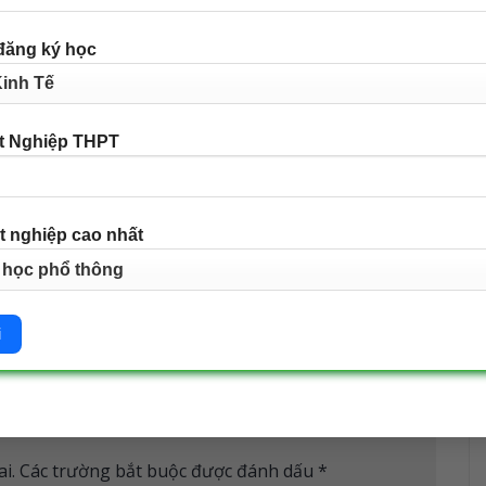
Thông báo nhập học và khai giảng đợt 4 năm 2025
h
đăng ký học
 TRÚNG TUYỂN ĐỢT 4 NĂM 2025
”
t Nghiệp THPT
t nghiệp cao nhất
BÌNH LUẬN
BÌNH LUẬN
i.
Các trường bắt buộc được đánh dấu
*