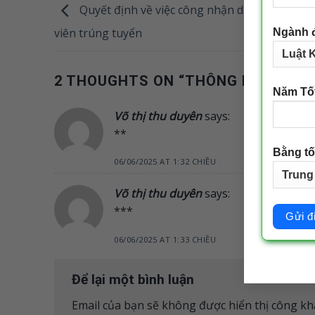
Quyết định về việc công nhận danh sách sin
viên trúng tuyển
Ngành 
2 THOUGHTS ON “
THÔNG BÁO ĐIỂM
Năm Tố
Võ thị thu duyên
says:
**
Bằng tố
06/06/2025 AT 1:32 CHIỀU
Võ thị thu duyên
says:
***
06/06/2025 AT 1:33 CHIỀU
Để lại một bình luận
Email của bạn sẽ không được hiển thị công kha