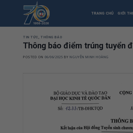
Skip
to
TRANG CHỦ
GIỚI TH
content
TIN TỨC
,
THÔNG BÁO
Thông báo điểm trúng tuyển 
POSTED ON
06/06/2025
BY
NGUYỄN MINH HOÀNG