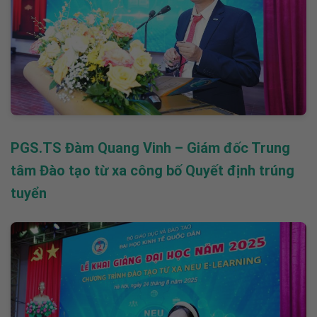
PGS.TS Đàm Quang Vinh – Giám đốc Trung
tâm Đào tạo từ xa công bố Quyết định trúng
tuyển