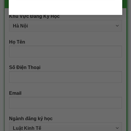
ĐĂNG KÝ NHẬN TƯ VẤN
Khu Vực Đăng Ký Học
Họ Tên
Số Điện Thoại
Email
Ngành đăng ký học