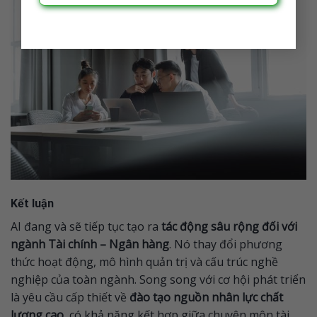
Kết luận
AI đang và sẽ tiếp tục tạo ra
tác động sâu rộng đối với
ngành Tài chính – Ngân hàng
. Nó thay đổi phương
thức hoạt động, mô hình quản trị và cấu trúc nghề
nghiệp của toàn ngành. Song song với cơ hội phát triển
là yêu cầu cấp thiết về
đào tạo nguồn nhân lực chất
lượng cao
, có khả năng kết hợp giữa chuyên môn tài