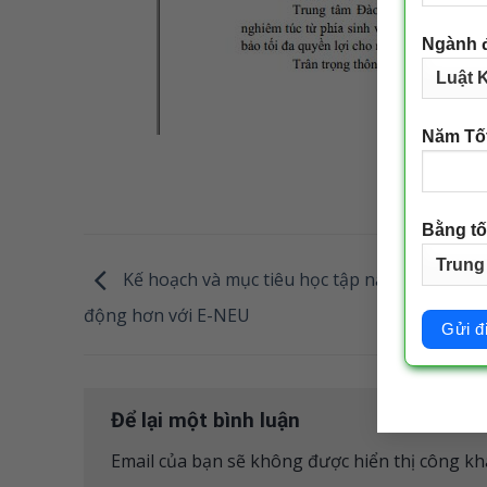
Ngành 
Năm Tố
Bằng tố
Kế hoạch và mục tiêu học tập năm 2026: Chủ
động hơn với E-NEU
Để lại một bình luận
Email của bạn sẽ không được hiển thị công kha