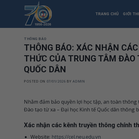
Skip
to
TRANG CHỦ
GIỚI TH
content
THÔNG BÁO
THÔNG BÁO: XÁC NHẬN CÁC
THỨC CỦA TRUNG TÂM ĐÀO T
QUỐC DÂN
POSTED ON
07/01/2026
BY
ADMIN
Nhằm đảm bảo quyền lợi học tập, an toàn thông t
Đào tạo từ xa – Đại học Kinh tế Quốc dân thông b
Xác nhận các kênh truyền thông chính t
Website:
https://cel.neu.edu.vn