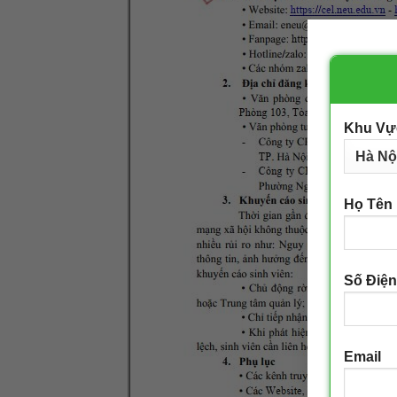
Khu Vự
Họ Tên
Số Điện
Email