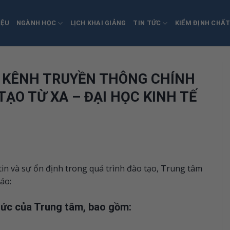
IỆU
NGÀNH HỌC
LỊCH KHAI GIẢNG
TIN TỨC
KIỂM ĐỊNH CHẤ
 KÊNH TRUYỀN THÔNG CHÍNH
ẠO TỪ XA – ĐẠI HỌC KINH TẾ
in và sự ổn định trong quá trình đào tạo, Trung tâm
áo:
hức của Trung tâm, bao gồm: