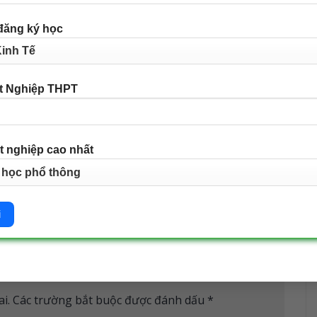
đăng ký học
t Nghiệp THPT
t nghiệp cao nhất
DANH SÁCH TƯ VẤN TUYỂN SINH CHƯƠNG
TRÌNH ĐÀO TẠO TỪ XA TRÌNH ĐỘ ĐẠI HỌC NEU-
ELEARNING NĂM 2026
i.
Các trường bắt buộc được đánh dấu
*