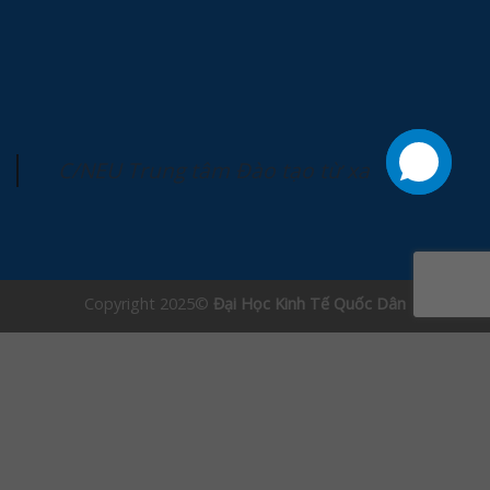
C/NEU Trung tâm Đào tạo từ xa
Copyright 2025©
Đại Học Kinh Tế Quốc Dân