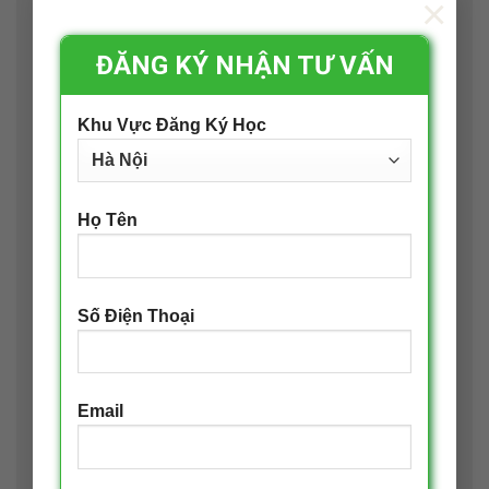
×
Các trường bắt buộc được đánh dấu
*
Bình luận
*
ĐĂNG KÝ NHẬN TƯ VẤN
Khu Vực Đăng Ký Học
Họ Tên
Tên
*
Số Điện Thoại
Email
*
Email
Trang web