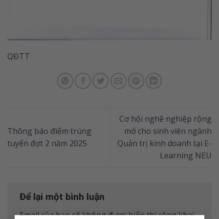
QĐTT
Cơ hội nghề nghiệp rộng
Thông báo điểm trúng
mở cho sinh viên ngành
tuyển đợt 2 năm 2025
Quản trị kinh doanh tại E-
Learning NEU
Để lại một bình luận
Email của bạn sẽ không được hiển thị công khai.