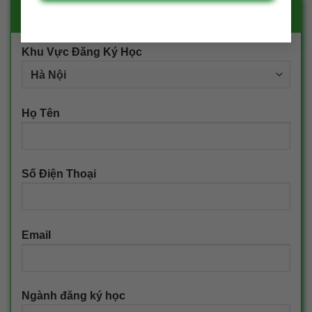
ĐĂNG KÝ NHẬN TƯ VẤN
Khu Vực Đăng Ký Học
Họ Tên
Số Điện Thoại
Email
Ngành đăng ký học