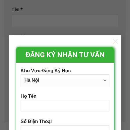
Tên
*
Email
*
×
ĐĂNG KÝ NHẬN TƯ VẤN
Trang web
Khu Vực Đăng Ký Học
Lưu tên của tôi, email, và trang web trong trình
Họ Tên
duyệt này cho lần bình luận kế tiếp của tôi.
Số Điện Thoại