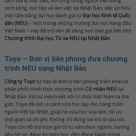
cách địa lý. Đặc biệt, với cộng đồng người Việt đang
sinh sống, học tập và làm việc tại Nhật Bản, việc sở hữu
một tấm bằng đại học danh giá từ
Đại học Kinh tế Quốc
dân (NEU)
– một trong những trường đại học hàng đầu
Việt Nam – nay đã trở nên dễ dàng hơn bao giờ hết nhờ
Chương trình Đại học Từ xa NEU tại Nhật Bản
.
Toyo – Đơn vị tiên phong đưa chương
trình NEU sang Nhật Bản
Công ty Toyo
tự hào là đơn vị tiên phong triển khai và
phân phối chính thức chương trình
Cử nhân NEU
tại
Nhật Bản. Với sứ mệnh kết nối tri thức Việt Nam ra thế
giới, Toyo đã mở ra cánh cửa học tập cho hàng trăm
người Việt tại Nhật, giúp họ vừa học vừa làm, tối ưu
thời gian và chi phí. Không chỉ đóng vai trò là cầu nối,
Toyo còn hỗ trợ trọn gói từ tư vấn chọn ngành, hướng
dẫn hồ sơ, đăng ký môn học, đến đồng hành trong