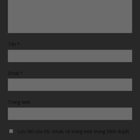
Tên
*
Email
*
Trang web
Lưu tên của tôi, email, và trang web trong trình duyệt