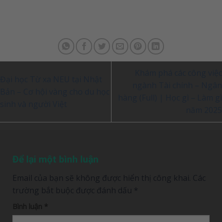
Khám phá các công việc
Đại học Từ xa NEU tại Nhật
ngành Tài chính – Ngân
Bản – Cơ hội vàng cho du học
hàng (Full) | Học gì – Làm gì
sinh và người Việt
năm 2025
Để lại một bình luận
Email của bạn sẽ không được hiển thị công khai.
Các
trường bắt buộc được đánh dấu
*
Bình luận
*