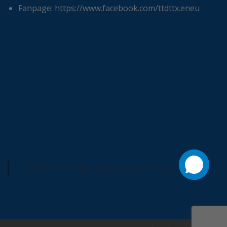
Fanpage: https://www.facebook.com/ttdttx.eneu
C/NEU Trung tâm Đào tạo từ xa