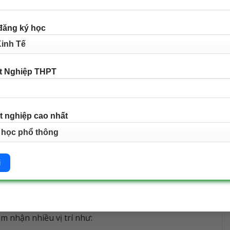
hàng.
đăng ký học
 ngữ khác mang đến lợi thế lớn. Điều này giúp bạn
ờng đa quốc gia và nâng cao cơ hội nghề nghiệp.
t Nghiệp THPT
m túc và kỹ năng mềm tốt sẽ giúp bạn phát triển mạnh
t nghiệp cao nhất
ường làm gì?
 tế mở rộng mạnh mẽ, nhu cầu nhân lực pháp lý
hành một trong những lựa chọn nghề nghiệp triển
m nhận nhiều vị trí như: