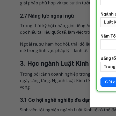
giải pháp phù hợp và tạo sự tin tưởng từ khách 
Ngành 
2.7 Năng lực ngoại ngữ
Trong thời kỳ hội nhập, giỏi tiếng Anh hoặc ngôn
đọc hiểu tài liệu quốc tế, làm việc trong môi trư
Năm Tố
Ngoài ra, sự ham học hỏi, thái độ làm việc nghiê
mẽ trong lĩnh vực pháp lý – kinh tế.
Bằng tố
3. Học ngành Luật Kinh tế ra tr
Trong bối cảnh doanh nghiệp trong nước và quốc
ngày càng tăng. Ngành Luật Kinh tế vì thế trở t
vọng.
3.1 Cơ hội nghề nghiệp đa dạng
Sinh viên tốt nghiệp ngành Luật Kinh tế có thể đả